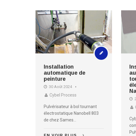
Installation
In
automatique de
au
peinture
to
él
30 Août 2024
Na
Cybel Process
2
Pulvérisateur à bol tournant
électrostatique Nanobell 803
Cyb
de chez Sames...
co
Pul
EN VOIR PLUS...