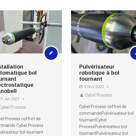
stallation
Pulvérisateur
tomatique bol
robotique à bol
urnant
tournant
ectrostatique
3 Nov 2020
nobell
Cybel Process
9 Jan 2021
Cybel Process coffret de
Cybel Process
commandePulvérisateur bol
el Process coffret de
tournantCybel
mmande Cybel Process
ProcessPulvérisateur bol
vérisateur bol tournant
tournantPulvérisateur bol